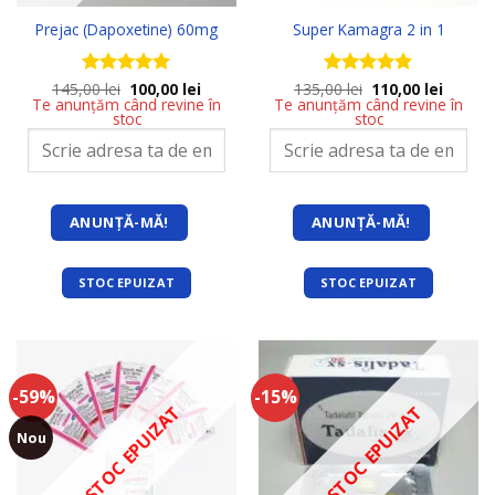
Prejac (Dapoxetine) 60mg
Super Kamagra 2 in 1
Prețul
Prețul
Prețul
Prețul
145,00
Evaluat la
lei
100,00
lei
135,00
Evaluat la
lei
110,00
lei
inițial
curent
inițial
curent
Te anunțăm când revine în
Te anunțăm când revine în
5
stele din
4.85
stele
a
este:
a
este:
stoc
stoc
5
din 5
fost:
100,00 lei.
fost:
110,00 l
145,00 lei.
135,00 lei.
STOC EPUIZAT
STOC EPUIZAT
-59%
-15%
STOC EPUIZAT
STOC EPUIZAT
Nou