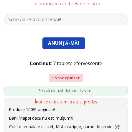
de evaluări
Te anunțăm când revine în stoc
a
este:
ale
clienților
fost:
115,00 lei
147,00 lei.
Continut
: 7 tablete efervescente
Stoc epuizat
Se calculează data de livrare...
Încă
se uită acum la acest produs
Produse 100% originale!
Banii înapoi dacă nu esti mulțumit!
Colete ambalate discret, fără inscripție, nume de produs(e)!