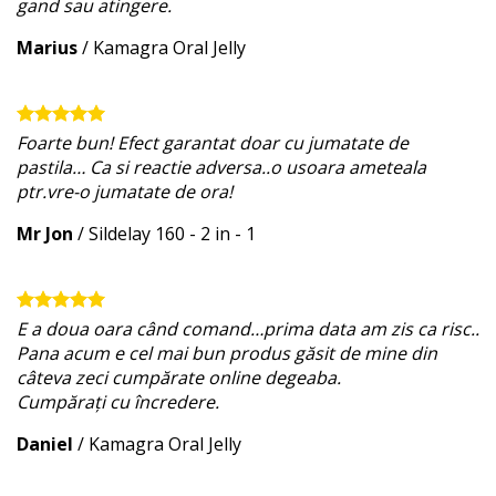
gand sau atingere.
Marius
/
Kamagra Oral Jelly
Foarte bun! Efect garantat doar cu jumatate de
pastila… Ca si reactie adversa..o usoara ameteala
ptr.vre-o jumatate de ora!
Mr Jon
/
Sildelay 160 - 2 in - 1
E a doua oara când comand…prima data am zis ca risc..
Pana acum e cel mai bun produs găsit de mine din
câteva zeci cumpărate online degeaba.
Cumpărați cu încredere.
Daniel
/
Kamagra Oral Jelly