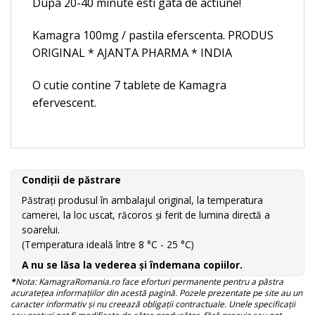
Dupa 20-40 minute esti gata de actiune!
Kamagra 100mg / pastila eferscenta. PRODUS
ORIGINAL * AJANTA PHARMA * INDIA
O cutie contine 7 tablete de Kamagra
efervescent.
Condiții de păstrare
Păstrați produsul în ambalajul original, la temperatura
camerei, la loc uscat, răcoros și ferit de lumina directă a
soarelui.
(Temperatura ideală între 8 °C - 25 °C)
A nu se lăsa la vederea și îndemana copiilor.
*
Nota: KamagraRomania.ro face eforturi permanente pentru a păstra
acuratețea informațiilor din acestă pagină. Pozele prezentate pe site au un
caracter informativ și nu creează obligații contractuale. Unele specificații