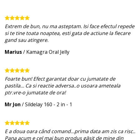
Extrem de bun, nu ma asteptam. Isi face efectul repede
si te tine toata noaptea, esti gata de actiune la fiecare
gand sau atingere.
Marius
/
Kamagra Oral Jelly
Foarte bun! Efect garantat doar cu jumatate de
pastila… Ca si reactie adversa..o usoara ameteala
ptr.vre-o jumatate de ora!
Mr Jon
/
Sildelay 160 - 2 in - 1
E a doua oara când comand…prima data am zis ca risc..
Pana acum e cel mai bun produs găsit de mine din