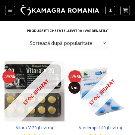
Skip
to
content
PRODUSE ETICHETATE „LEVITRA (VARDENAFIL)”
-23%
-25%
STOC EPUIZAT
STOC EPUIZAT
Nou
Vitara-V 20 (Levitra)
Varderapid 40 (Levitra)