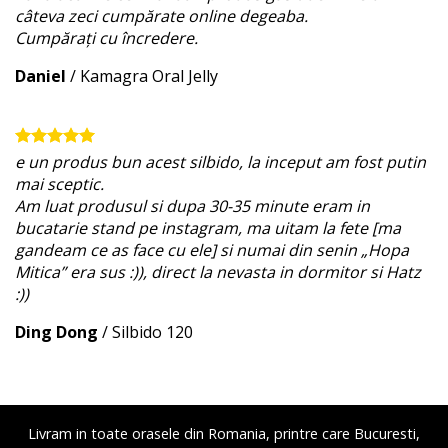
câteva zeci cumpărate online degeaba.
Cumpărați cu încredere.
Daniel
/
Kamagra Oral Jelly
e un produs bun acest silbido, la inceput am fost putin
mai sceptic.
Am luat produsul si dupa 30-35 minute eram in
bucatarie stand pe instagram, ma uitam la fete [ma
gandeam ce as face cu ele] si numai din senin „Hopa
Mitica” era sus :)), direct la nevasta in dormitor si Hatz
:))
Ding Dong
/
Silbido 120
Livram in toate orasele din Romania, printre care Bucuresti,